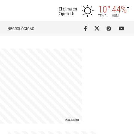
10°
44%
El clima en
Cipolletti
TEMP
HUM
NECROLÓGICAS