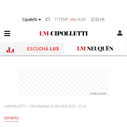
Cipolletti
TEMP
HUM
22:02 HS
7°
49%
ESCUCHÁ
LU5
LMCIPOLLETTI
Dibu Martínez
22 DE JULIO 2025 - 22:41
DEPORTES