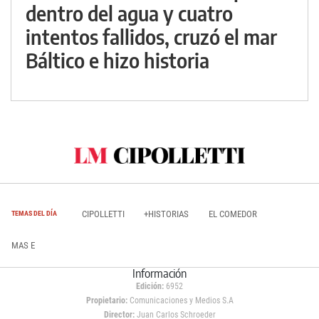
dentro del agua y cuatro
intentos fallidos, cruzó el mar
Báltico e hizo historia
CIPOLLETTI
+HISTORIAS
EL COMEDOR
TEMAS DEL DÍA
MAS E
Información
Edición:
6952
Propietario:
Comunicaciones y Medios S.A
Director:
Juan Carlos Schroeder