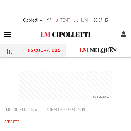
Cipolletti
TEMP
HUM
20:37 HS
8°
43%
ESCUCHÁ
LU5
LMCIPOLLETTI
Cipolletti
27 DE AGOSTO 2023 - 16:19
DEPORTES