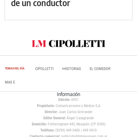
de un conductor
CIPOLLETTI
+HISTORIAS
EL COMEDOR
TEMAS DEL DÍA
MAS E
Información
Edición:
6951
Propietario:
Comunicaciones y Medios S.A
Director:
Juan Carlos Schroeder
Editor General:
Ángel Casagrande
Domicilio:
Fotheringham 445, Neuquén (CP 8300)
Teléfono:
(0299) 449 0400 / 449 0410
Contacto comercial:
publicidad@lmneuquen.com.ar