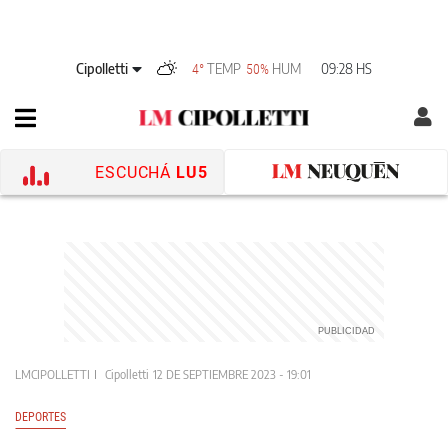
Cipolletti
TEMP
HUM
09:28 HS
4°
50%
ESCUCHÁ
LU5
LMCIPOLLETTI
Cipolletti
12 DE SEPTIEMBRE 2023 - 19:01
DEPORTES