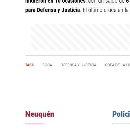
midieron en 10 ocasiones
, con un saldo de
6
para Defensa y Justicia
. El último cruce en la
TAGS
BOCA
DEFENSA Y JUSTICIA
COPA DE LA L
Neuquén
Polic