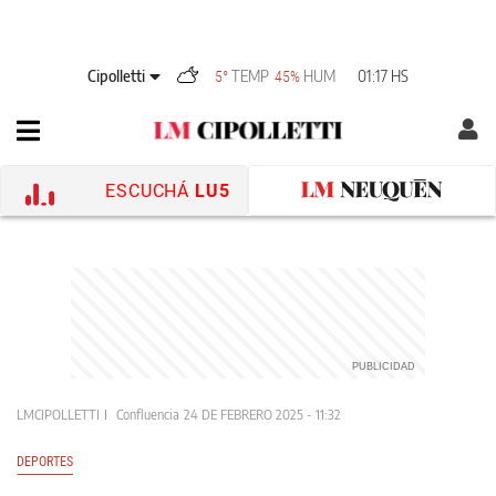
Cipolletti
TEMP
HUM
01:17 HS
5°
45%
ESCUCHÁ
LU5
LMCIPOLLETTI
Confluencia
24 DE FEBRERO 2025 - 11:32
DEPORTES