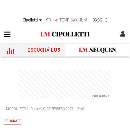
Cipolletti
TEMP
HUM
03:36 HS
4°
59%
ESCUCHÁ
LU5
LMCIPOLLETTI
Dólares
12 DE FEBRERO 2023 - 12:48
POLICIALES