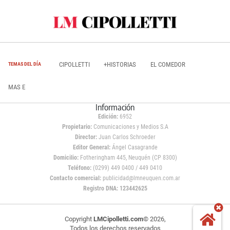
CIPOLLETTI
+HISTORIAS
EL COMEDOR
TEMAS DEL DÍA
MAS E
Información
Edición:
6952
Propietario:
Comunicaciones y Medios S.A
Director:
Juan Carlos Schroeder
Editor General:
Ángel Casagrande
Domicilio:
Fotheringham 445, Neuquén (CP 8300)
Teléfono:
(0299) 449 0400 / 449 0410
Contacto comercial:
publicidad@lmneuquen.com.ar
Registro DNA: 123442625
Copyright
LMCipolletti.com
© 2026,
Todos los derechos reservados