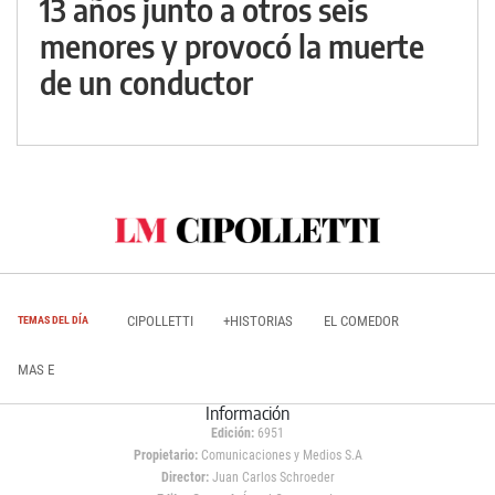
13 años junto a otros seis
menores y provocó la muerte
de un conductor
CIPOLLETTI
+HISTORIAS
EL COMEDOR
TEMAS DEL DÍA
MAS E
Información
Edición:
6951
Propietario:
Comunicaciones y Medios S.A
Director:
Juan Carlos Schroeder