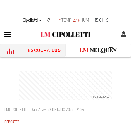
Cipolletti
TEMP
HUM
15:01 HS
11°
27%
ESCUCHÁ
LU5
LMCIPOLLETTI
Dani Alves
23 DE JULIO 2022 - 21:54
DEPORTES