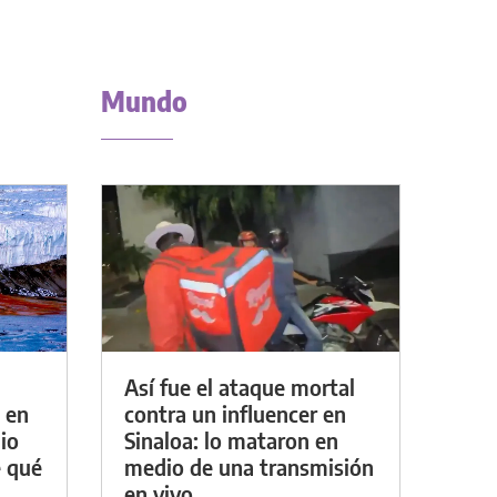
Mundo
Así fue el ataque mortal
 en
contra un influencer en
io
Sinaloa: lo mataron en
e qué
medio de una transmisión
en vivo