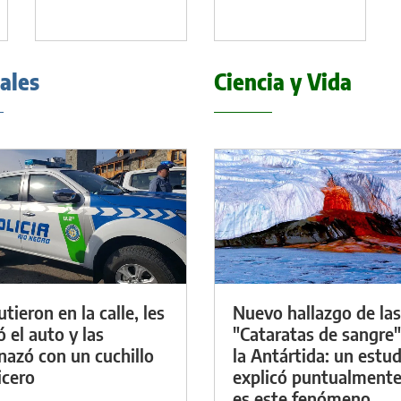
iales
Ciencia y Vida
tieron en la calle, les
Nuevo hallazgo de las
ó el auto y las
"Cataratas de sangre"
azó con un cuchillo
la Antártida: un estud
icero
explicó puntualment
es este fenómeno