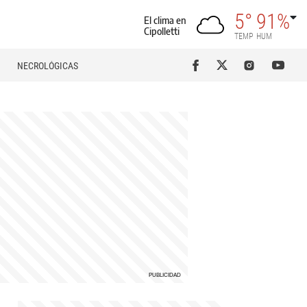
5°
91%
El clima en
Cipolletti
TEMP
HUM
NECROLÓGICAS