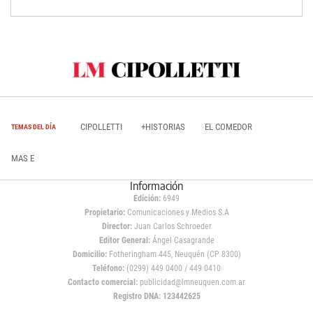
CIPOLLETTI
+HISTORIAS
EL COMEDOR
TEMAS DEL DÍA
MAS E
Información
Edición:
6949
Propietario:
Comunicaciones y Medios S.A
Director:
Juan Carlos Schroeder
Editor General:
Ángel Casagrande
Domicilio:
Fotheringham 445, Neuquén (CP 8300)
Teléfono:
(0299) 449 0400 / 449 0410
Contacto comercial:
publicidad@lmneuquen.com.ar
Registro DNA: 123442625