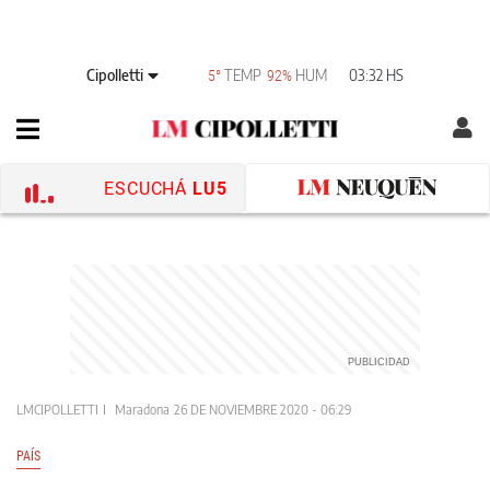
Cipolletti
TEMP
HUM
03:32 HS
5°
92%
ESCUCHÁ
LU5
LMCIPOLLETTI
Maradona
26 DE NOVIEMBRE 2020 - 06:29
PAÍS