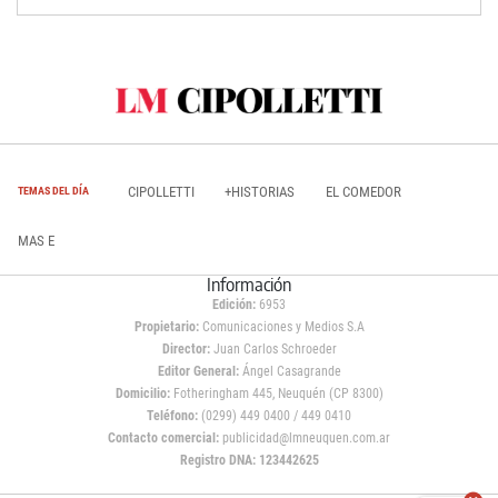
CIPOLLETTI
+HISTORIAS
EL COMEDOR
TEMAS DEL DÍA
MAS E
Información
Edición:
6953
Propietario:
Comunicaciones y Medios S.A
Director:
Juan Carlos Schroeder
Editor General:
Ángel Casagrande
Domicilio:
Fotheringham 445, Neuquén (CP 8300)
Teléfono:
(0299) 449 0400 / 449 0410
Contacto comercial:
publicidad@lmneuquen.com.ar
Registro DNA: 123442625