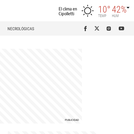
10°
42%
El clima en
Cipolletti
TEMP
HUM
NECROLÓGICAS