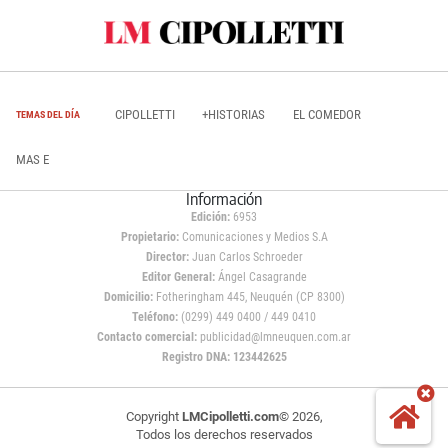
CIPOLLETTI
+HISTORIAS
EL COMEDOR
TEMAS DEL DÍA
MAS E
Información
Edición:
6953
Propietario:
Comunicaciones y Medios S.A
Director:
Juan Carlos Schroeder
Editor General:
Ángel Casagrande
Domicilio:
Fotheringham 445, Neuquén (CP 8300)
Teléfono:
(0299) 449 0400 / 449 0410
Contacto comercial:
publicidad@lmneuquen.com.ar
Registro DNA: 123442625
Copyright
LMCipolletti.com
© 2026,
Todos los derechos reservados