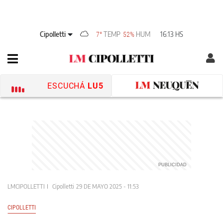
Cipolletti
TEMP
HUM
16:13 HS
7°
52%
ESCUCHÁ
LU5
LMCIPOLLETTI
Cipolletti
29 DE MAYO 2025 - 11:53
CIPOLLETTI