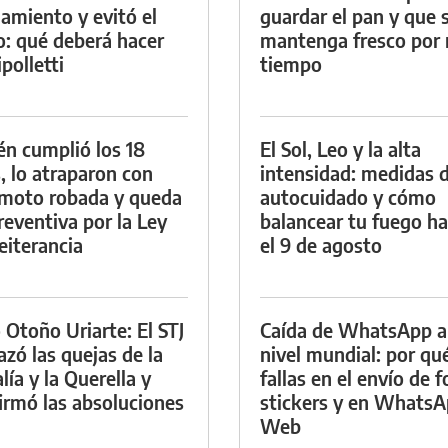
namiento y evitó el
guardar el pan y que 
io: qué deberá hacer
mantenga fresco por
polletti
tiempo
én cumplió los 18
El Sol, Leo y la alta
, lo atraparon con
intensidad: medidas 
moto robada y queda
autocuidado y cómo
reventiva por la Ley
balancear tu fuego h
eiterancia
el 9 de agosto
 Otoño Uriarte: El STJ
Caída de WhatsApp a
azó las quejas de la
nivel mundial: por qu
lía y la Querella y
fallas en el envío de f
irmó las absoluciones
stickers y en Whats
Web