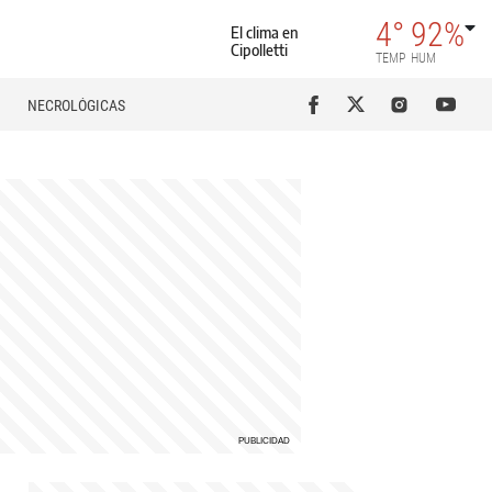
4°
92%
El clima en
Cipolletti
TEMP
HUM
NECROLÓGICAS