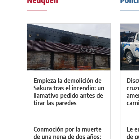
Neuquén
Polic
Empieza la demolición de
Discu
Sakura tras el incendio: un
cruz
llamativo pedido antes de
amen
tirar las paredes
carn
Conmoción por la muerte
Le e
de una nena de dos años:
de g