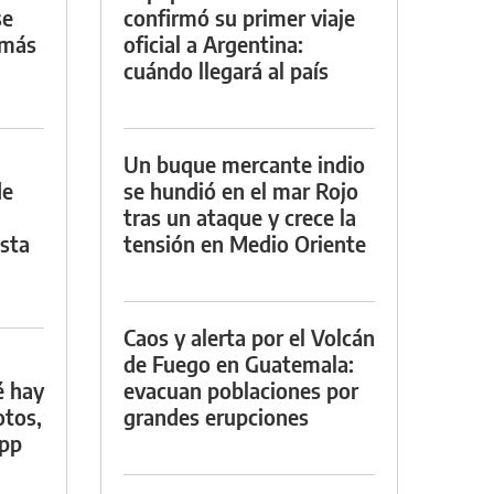
se
confirmó su primer viaje
 más
oficial a Argentina:
cuándo llegará al país
Un buque mercante indio
de
se hundió en el mar Rojo
tras un ataque y crece la
asta
tensión en Medio Oriente
Caos y alerta por el Volcán
de Fuego en Guatemala:
é hay
evacuan poblaciones por
otos,
grandes erupciones
App