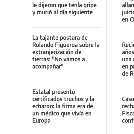
le dijeron que tenía gripe
alla
y murió al día siguiente
juic
en Ci
La tajante postura de
Rolando Figueroa sobre la
Reci
extranjerización de
años
tierras: "No vamos a
una 
acompañar"
en p
de R
Estatal presentó
certificados truchos y la
Caso
echaron: la firma era de
rech
un médico que vivía en
Fisca
Europa
conf