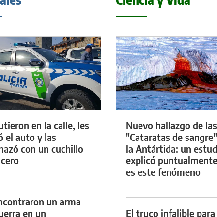
iales
Ciencia y Vida
tieron en la calle, les
Nuevo hallazgo de las
ó el auto y las
"Cataratas de sangre"
azó con un cuchillo
la Antártida: un estud
icero
explicó puntualment
es este fenómeno
ncontraron un arma
uerra en un
El truco infalible para