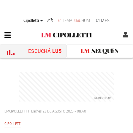
Cipolletti
TEMP
HUM
01:12 HS
5°
45%
ESCUCHÁ
LU5
LMCIPOLLETTI
Baches
23 DE AGOSTO 2023 - 08:40
CIPOLLETTI