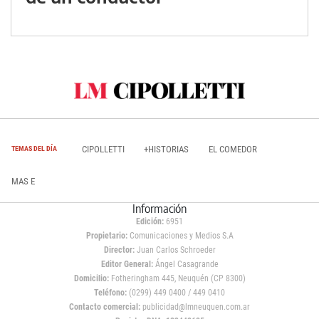
CIPOLLETTI
+HISTORIAS
EL COMEDOR
TEMAS DEL DÍA
MAS E
Información
Edición:
6951
Propietario:
Comunicaciones y Medios S.A
Director:
Juan Carlos Schroeder
Editor General:
Ángel Casagrande
Domicilio:
Fotheringham 445, Neuquén (CP 8300)
Teléfono:
(0299) 449 0400 / 449 0410
Contacto comercial:
publicidad@lmneuquen.com.ar