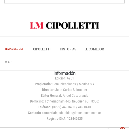
CIPOLLETTI
+HISTORIAS
EL COMEDOR
TEMAS DEL DÍA
MAS E
Información
Edición:
6951
Propietario:
Comunicaciones y Medios S.A
Director:
Juan Carlos Schroeder
Editor General:
Ángel Casagrande
Domicilio:
Fotheringham 445, Neuquén (CP 8300)
Teléfono:
(0299) 449 0400 / 449 0410
Contacto comercial:
publicidad@lmneuquen.com.ar
Registro DNA: 123442625