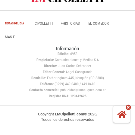
CIPOLLETTI
+HISTORIAS
EL COMEDOR
TEMAS DEL DÍA
MAS E
Información
Edición:
6953
Propietario:
Comunicaciones y Medios S.A
Director:
Juan Carlos Schroeder
Editor General:
Ángel Casagrande
Domicilio:
Fotheringham 445, Neuquén (CP 8300)
Teléfono:
(0299) 449 0400 / 449 0410
Contacto comercial:
publicidad@lmneuquen.com.ar
Registro DNA: 123442625
Copyright
LMCipolletti.com
© 2026,
Todos los derechos reservados