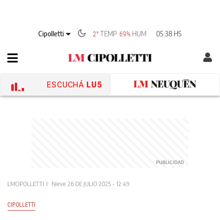
Cipolletti
TEMP
HUM
05:38 HS
2°
69%
ESCUCHÁ
LU5
LMCIPOLLETTI
Nieve
26 DE JULIO 2025 - 12:49
CIPOLLETTI