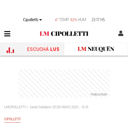
Cipolletti
TEMP
HUM
23:17 HS
4°
92%
ESCUCHÁ
LU5
LMCIPOLLETTI
Gesto Solidario
29 DE MAYO 2025 - 13:31
CIPOLLETTI