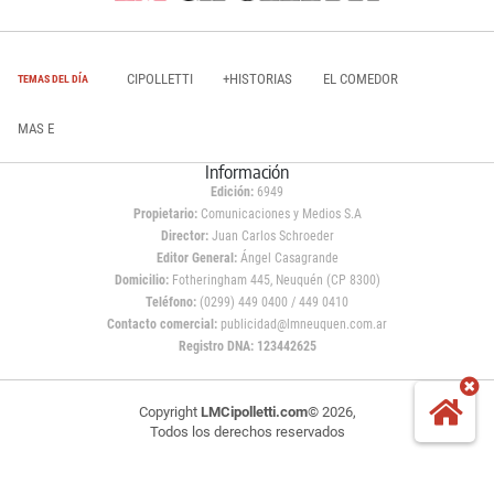
CIPOLLETTI
+HISTORIAS
EL COMEDOR
TEMAS DEL DÍA
MAS E
Información
Edición:
6949
Propietario:
Comunicaciones y Medios S.A
Director:
Juan Carlos Schroeder
Editor General:
Ángel Casagrande
Domicilio:
Fotheringham 445, Neuquén (CP 8300)
Teléfono:
(0299) 449 0400 / 449 0410
Contacto comercial:
publicidad@lmneuquen.com.ar
Registro DNA: 123442625
Copyright
LMCipolletti.com
© 2026,
Todos los derechos reservados