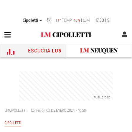
Cipolletti
TEMP
HUM
17:50 HS
11°
40%
ESCUCHÁ
LU5
LMCIPOLLETTI
Confesión
02 DE ENERO 2024 - 10:50
CIPOLLETTI