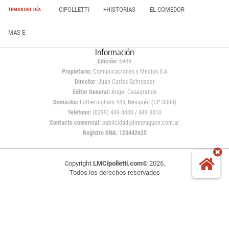
CIPOLLETTI
+HISTORIAS
EL COMEDOR
TEMAS DEL DÍA
MAS E
Información
Edición:
6949
Propietario:
Comunicaciones y Medios S.A
Director:
Juan Carlos Schroeder
Editor General:
Ángel Casagrande
Domicilio:
Fotheringham 445, Neuquén (CP 8300)
Teléfono:
(0299) 449 0400 / 449 0410
Contacto comercial:
publicidad@lmneuquen.com.ar
Registro DNA: 123442625
Copyright
LMCipolletti.com
© 2026,
Todos los derechos reservados