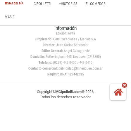
CIPOLLETTI
+HISTORIAS
EL COMEDOR
TEMAS DEL DÍA
MAS E
Información
Edición:
6949
Propietario:
Comunicaciones y Medios S.A
Director:
Juan Carlos Schroeder
Editor General:
Ángel Casagrande
Domicilio:
Fotheringham 445, Neuquén (CP 8300)
Teléfono:
(0299) 449 0400 / 449 0410
Contacto comercial:
publicidad@lmneuquen.com.ar
Registro DNA: 123442625
Copyright
LMCipolletti.com
© 2026,
Todos los derechos reservados