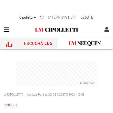
Cipolletti
TEMP
HUM
03:58 HS
5°
91%
ESCUCHÁ
LU5
LMCIPOLLETTI
José Luis Perales
30 DE AGOSTO 2023 - 10:03
CIPOLLETTI