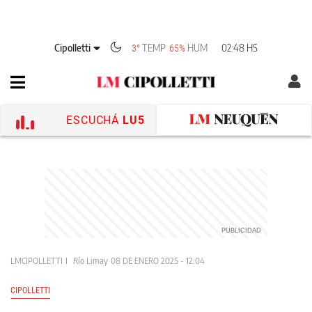
Cipolletti
TEMP
HUM
02:48 HS
3°
65%
ESCUCHÁ
LU5
LMCIPOLLETTI
Río Limay
08 DE ENERO 2025 - 12:04
CIPOLLETTI