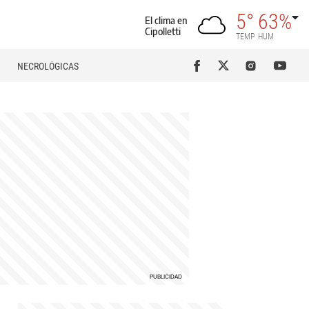
5°
63%
El clima en
Cipolletti
TEMP
HUM
NECROLÓGICAS