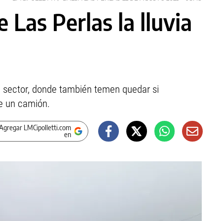
 Las Perlas la lluvia
se sector, donde también temen quedar si
de un camión.
Agregar LMCipolletti.com
en