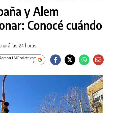
paña y Alem
ionar: Conocé cuándo
onará las 24 horas.
Agregar LMCipolletti.com
en