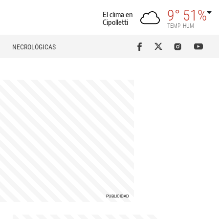
9°
51%
El clima en
Cipolletti
TEMP
HUM
NECROLÓGICAS