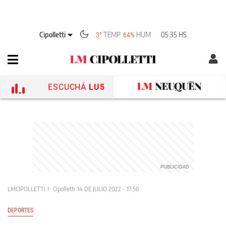
Cipolletti
TEMP
HUM
05:35 HS
3°
64%
ESCUCHÁ
LU5
LMCIPOLLETTI
Cipolletti
14 DE JULIO 2022 - 17:56
DEPORTES