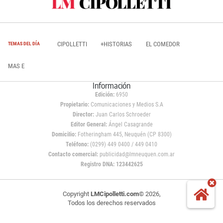
CIPOLLETTI
+HISTORIAS
EL COMEDOR
TEMAS DEL DÍA
MAS E
Información
Edición:
6950
Propietario:
Comunicaciones y Medios S.A
Director:
Juan Carlos Schroeder
Editor General:
Ángel Casagrande
Domicilio:
Fotheringham 445, Neuquén (CP 8300)
Teléfono:
(0299) 449 0400 / 449 0410
Contacto comercial:
publicidad@lmneuquen.com.ar
Registro DNA: 123442625
Copyright
LMCipolletti.com
© 2026,
Todos los derechos reservados