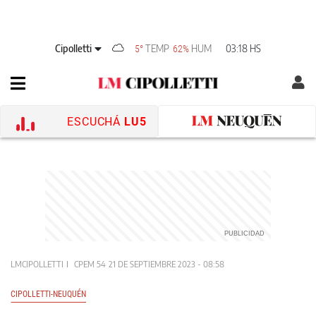
Cipolletti
TEMP
HUM
03:18 HS
5°
62%
ESCUCHÁ
LU5
LMCIPOLLETTI
CPEM 54
21 DE SEPTIEMBRE 2023 - 08:58
CIPOLLETTI-NEUQUÉN