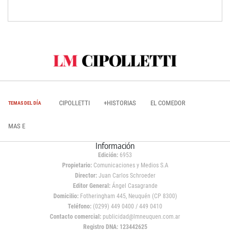
CIPOLLETTI
+HISTORIAS
EL COMEDOR
TEMAS DEL DÍA
MAS E
Información
Edición:
6953
Propietario:
Comunicaciones y Medios S.A
Director:
Juan Carlos Schroeder
Editor General:
Ángel Casagrande
Domicilio:
Fotheringham 445, Neuquén (CP 8300)
Teléfono:
(0299) 449 0400 / 449 0410
Contacto comercial:
publicidad@lmneuquen.com.ar
Registro DNA: 123442625