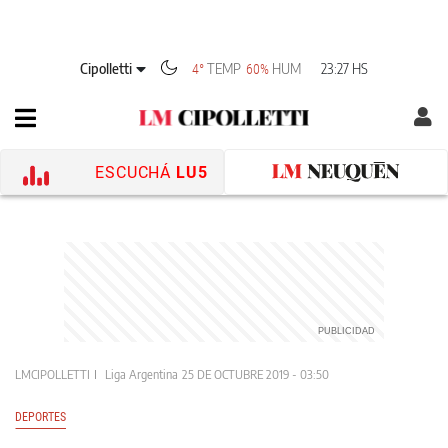
Cipolletti
TEMP
HUM
23:27 HS
4°
60%
ESCUCHÁ
LU5
LMCIPOLLETTI
Liga Argentina
25 DE OCTUBRE 2019 - 03:50
DEPORTES