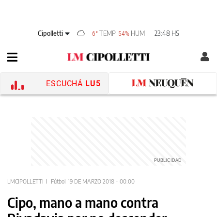
Cipolletti
TEMP
HUM
23:48 HS
6°
54%
ESCUCHÁ
LU5
LMCIPOLLETTI
Fútbol
19 DE MARZO 2018 - 00:00
Cipo, mano a mano contra