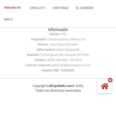
CIPOLLETTI
+HISTORIAS
EL COMEDOR
TEMAS DEL DÍA
MAS E
Información
Edición:
6952
Propietario:
Comunicaciones y Medios S.A
Director:
Juan Carlos Schroeder
Editor General:
Ángel Casagrande
Domicilio:
Fotheringham 445, Neuquén (CP 8300)
Teléfono:
(0299) 449 0400 / 449 0410
Contacto comercial:
publicidad@lmneuquen.com.ar
Registro DNA: 123442625
Copyright
LMCipolletti.com
© 2026,
Todos los derechos reservados