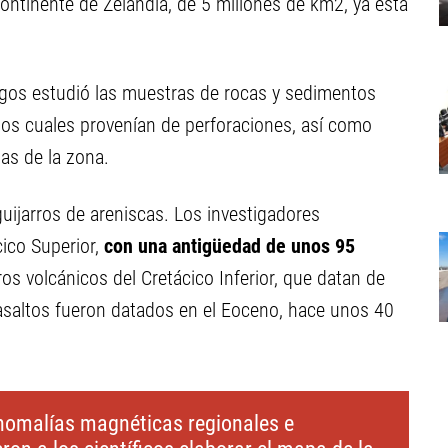
ontinente de Zelandia, de 5 millones de km2, ya está
ogos estudió las muestras de rocas y sedimentos
 los cuales provenían de perforaciones, así como
las de la zona.
guijarros de areniscas. Los investigadores
cico Superior,
con una antigüedad de unos 95
rros volcánicos del Cretácico Inferior, que datan de
asaltos fueron datados en el Eoceno, hace unos 40
anomalías magnéticas regionales e