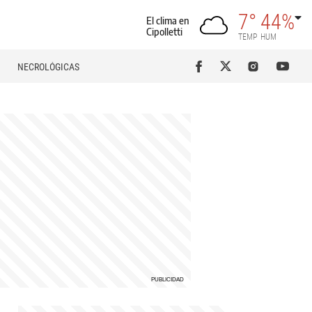
7°
44%
El clima en
Cipolletti
TEMP
HUM
NECROLÓGICAS