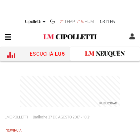
Cipolletti
TEMP
HUM
08:11 HS
2°
71%
ESCUCHÁ
LU5
LMCIPOLLETTI
Bariloche
27 DE AGOSTO 2017 - 10:21
PROVINCIA