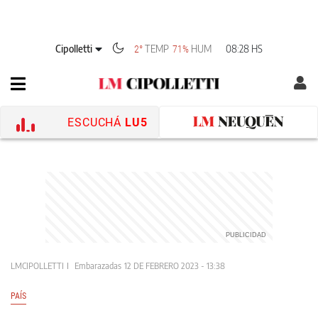
Cipolletti
TEMP
HUM
08:28 HS
2°
71%
ESCUCHÁ
LU5
LMCIPOLLETTI
Embarazadas
12 DE FEBRERO 2023 - 13:38
PAÍS