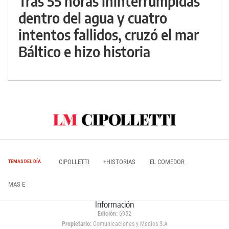
Tras 55 horas ininterrumpidas
dentro del agua y cuatro
intentos fallidos, cruzó el mar
Báltico e hizo historia
CIPOLLETTI
+HISTORIAS
EL COMEDOR
TEMAS DEL DÍA
MAS E
Información
Edición:
6952
Propietario:
Comunicaciones y Medios S.A