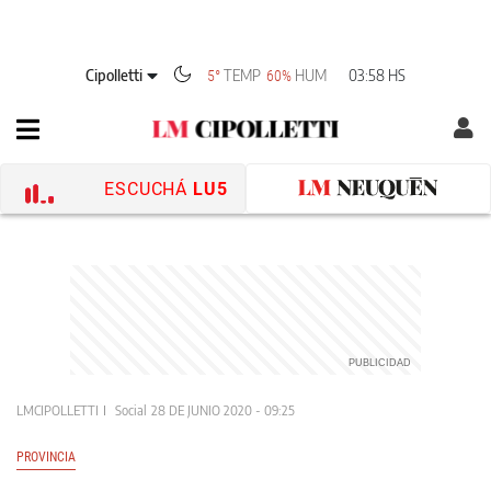
Cipolletti
TEMP
HUM
03:58 HS
5°
60%
ESCUCHÁ
LU5
LMCIPOLLETTI
Social
28 DE JUNIO 2020 - 09:25
PROVINCIA