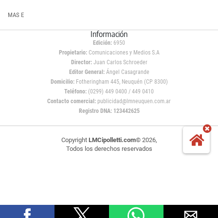
MAS E
Información
Edición:
6950
Propietario:
Comunicaciones y Medios S.A
Director:
Juan Carlos Schroeder
Editor General:
Ángel Casagrande
Domicilio:
Fotheringham 445, Neuquén (CP 8300)
Teléfono:
(0299) 449 0400 / 449 0410
Contacto comercial:
publicidad@lmneuquen.com.ar
Registro DNA: 123442625
Copyright
LMCipolletti.com
© 2026,
Todos los derechos reservados