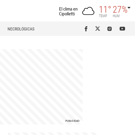
11°
27%
El clima en
Cipolletti
TEMP
HUM
NECROLÓGICAS