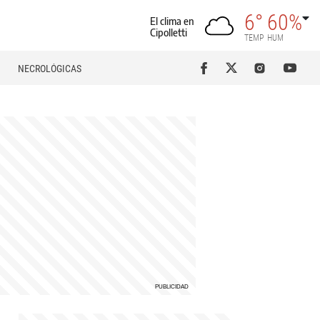
6°
60%
El clima en
Cipolletti
TEMP
HUM
NECROLÓGICAS