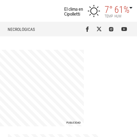
7°
61%
El clima en
Cipolletti
TEMP
HUM
NECROLÓGICAS