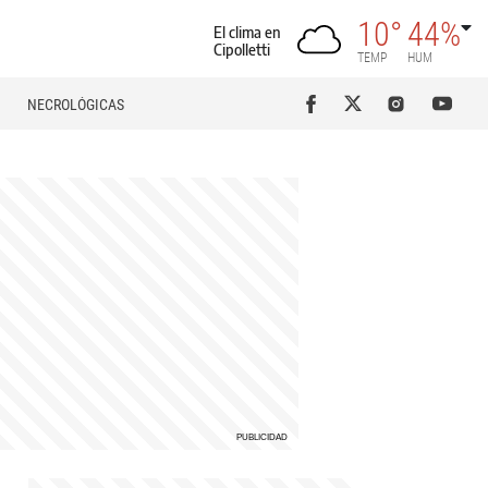
10°
44%
El clima en
Cipolletti
TEMP
HUM
NECROLÓGICAS