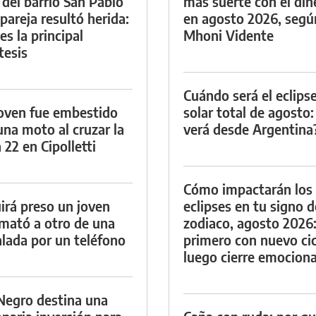
 del barrio San Pablo
más suerte con el din
 pareja resultó herida:
en agosto 2026, segú
es la principal
Mhoni Vidente
tesis
Cuándo será el eclips
oven fue embestido
solar total de agosto:
una moto al cruzar la
verá desde Argentina
 22 en Cipolletti
Cómo impactarán los
irá preso un joven
eclipses en tu signo d
mató a otro de una
zodiaco, agosto 2026
lada por un teléfono
primero con nuevo cic
luego cierre emociona
Negro destina una