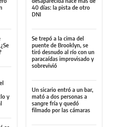
ero
desaparecida hace más de
n
40 días: la pista de otro
DNI
e
Se trepó a la cima del
 ¿Se
puente de Brooklyn, se
?
tiró desnudo al río con un
paracaídas improvisado y
sobrevivió
el
:
Un sicario entró a un bar,
lo y
mató a dos personas a
l
sangre fría y quedó
filmado por las cámaras