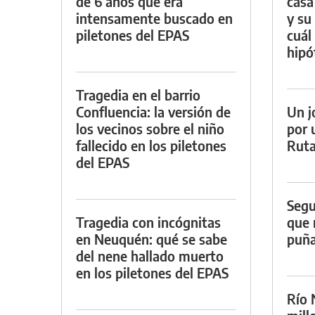
de 6 años que era
casa
intensamente buscado en
y su
piletones del EPAS
cuál 
hipó
Tragedia en el barrio
Confluencia: la versión de
Un j
los vecinos sobre el niño
por 
fallecido en los piletones
Ruta
del EPAS
Segu
Tragedia con incógnitas
que 
en Neuquén: qué se sabe
puña
del nene hallado muerto
en los piletones del EPAS
Río 