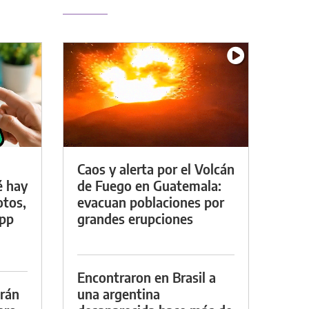
Caos y alerta por el Volcán
é hay
de Fuego en Guatemala:
otos,
evacuan poblaciones por
App
grandes erupciones
Encontraron en Brasil a
drán
una argentina