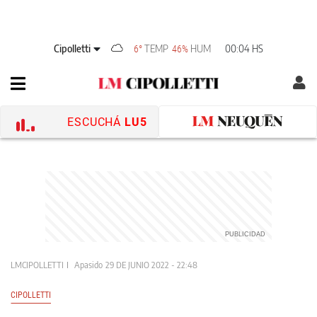
Cipolletti
TEMP
HUM
00:04 HS
6°
46%
ESCUCHÁ
LU5
LMCIPOLLETTI
Apasido
29 DE JUNIO 2022 - 22:48
CIPOLLETTI