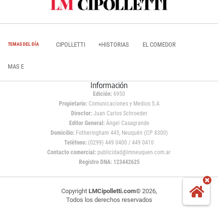
CIPOLLETTI
+HISTORIAS
EL COMEDOR
TEMAS DEL DÍA
MAS E
Información
Edición:
6950
Propietario:
Comunicaciones y Medios S.A
Director:
Juan Carlos Schroeder
Editor General:
Ángel Casagrande
Domicilio:
Fotheringham 445, Neuquén (CP 8300)
Teléfono:
(0299) 449 0400 / 449 0410
Contacto comercial:
publicidad@lmneuquen.com.ar
Registro DNA: 123442625
Copyright
LMCipolletti.com
© 2026,
Todos los derechos reservados