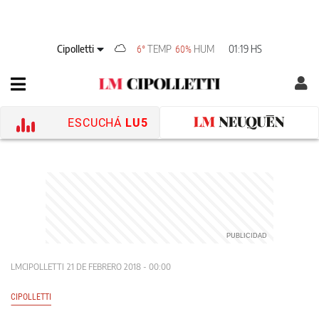
Cipolletti
TEMP
HUM
01:19 HS
6°
60%
ESCUCHÁ
LU5
LMCIPOLLETTI
21 DE FEBRERO 2018 - 00:00
CIPOLLETTI