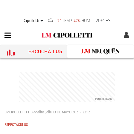
Cipolletti
TEMP
HUM
21:34 HS
7°
47%
ESCUCHÁ
LU5
LMCIPOLLETTI
Angelina Jolie
13 DE MAYO 2021 - 23:12
ESPECTÁCULOS