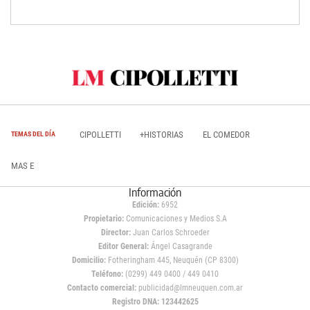
CIPOLLETTI
+HISTORIAS
EL COMEDOR
TEMAS DEL DÍA
MAS E
Información
Edición:
6952
Propietario:
Comunicaciones y Medios S.A
Director:
Juan Carlos Schroeder
Editor General:
Ángel Casagrande
Domicilio:
Fotheringham 445, Neuquén (CP 8300)
Teléfono:
(0299) 449 0400 / 449 0410
Contacto comercial:
publicidad@lmneuquen.com.ar
Registro DNA: 123442625