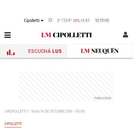
Cipolletti
TEMP
HUM
10:19 HS
3°
58%
ESCUCHÁ
LU5
LMCIPOLLETTI
Visita
14 DE OCTUBRE 2016 - 00:00
CIPOLLETTI