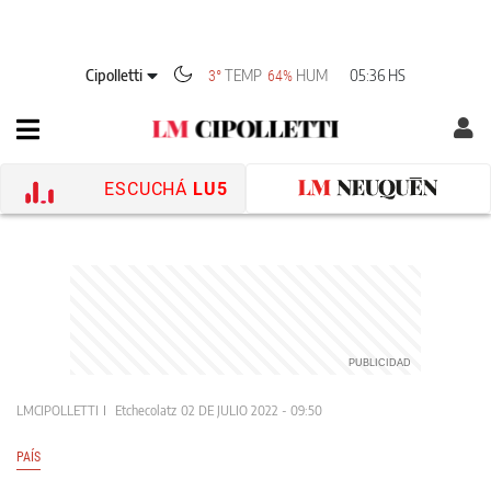
Cipolletti
TEMP
HUM
05:36 HS
3°
64%
ESCUCHÁ
LU5
LMCIPOLLETTI
Etchecolatz
02 DE JULIO 2022 - 09:50
PAÍS