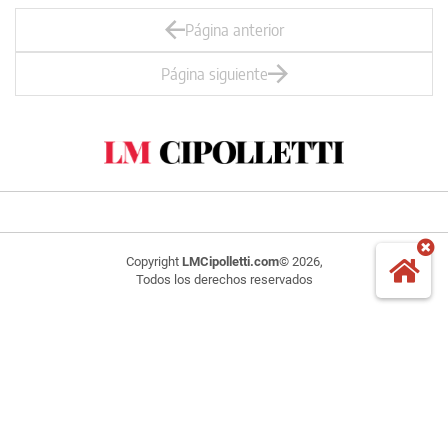
Página anterior
Página siguiente
Copyright
LMCipolletti.com
© 2026,
Todos los derechos reservados