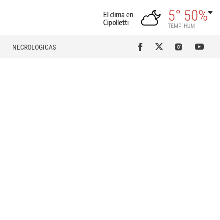
5°
50%
El clima en
Cipolletti
TEMP
HUM
NECROLÓGICAS