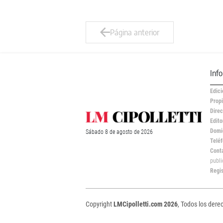
Página anterior
Inf
Edici
Propi
Direc
Edito
Domic
Sábado
8 de
agosto
de 2026
Teléf
Cont
publ
Regi
Copyright
LMCipolletti.com 2026
, Todos los dere