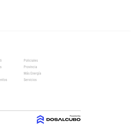
ti
Policiales
s
Provincia
Más Energía
entos
Servicios