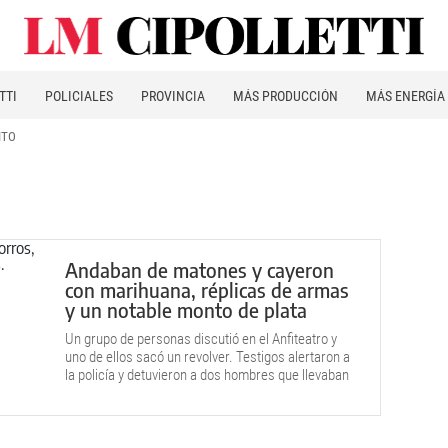
TTI
POLICIALES
PROVINCIA
MÁS PRODUCCIÓN
MÁS ENERGÍA
ITO
Andaban de matones y cayeron
con marihuana, réplicas de armas
y un notable monto de plata
Un grupo de personas discutió en el Anfiteatro y
uno de ellos sacó un revolver. Testigos alertaron a
la policía y detuvieron a dos hombres que llevaban
sus mochilas cargadas.