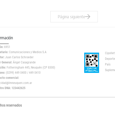
Página siguiente
ormación
ón:
6951
etario:
Comunicaciones y Medios S.A
Cipollet
tor:
Juan Carlos Schroeder
Deporte
r General:
Ángel Casagrande
País
ilio:
Fotheringham 445, Neuquén (CP 8300)
Suplem
ono:
(0299) 449 0400 / 449 0410
acto comercial:
icidad@lmneuquen.com.ar
stro DNA: 123442625
chos reservados