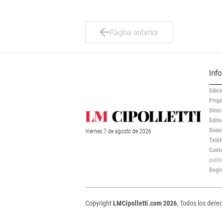
Página anterior
Inf
Edici
Propi
Direc
Edito
Domic
Viernes
7 de
agosto
de 2026
Teléf
Cont
publ
Regi
Copyright
LMCipolletti.com 2026
, Todos los dere