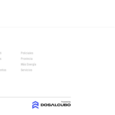
ti
Policiales
s
Provincia
Más Energía
entos
Servicios