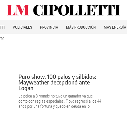
TTI
POLICIALES
PROVINCIA
MÁS PRODUCCIÓN
MÁS ENERGÍA
ITO
Puro show, 100 palos y silbidos:
Mayweather decepcionó ante
Logan
La pelea a 8 rounds no tuvo un ganador ya que
contó con reglas especiales. Floyd regresó a los 44
años por una fortuna y quedó en deuda en lo
deportivo frente al famoso youtuber. "Yo me
divertí", dijo al final.