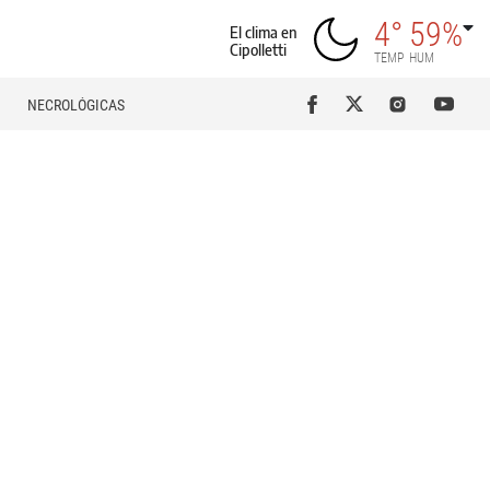
4°
59%
El clima en
Cipolletti
TEMP
HUM
NECROLÓGICAS