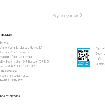
Página siguiente
ormación
ón:
6950
etario:
Comunicaciones y Medios S.A
Cipollet
tor:
Juan Carlos Schroeder
Deporte
r General:
Ángel Casagrande
País
ilio:
Fotheringham 445, Neuquén (CP 8300)
Suplem
ono:
(0299) 449 0400 / 449 0410
acto comercial:
icidad@lmneuquen.com.ar
stro DNA: 123442625
chos reservados