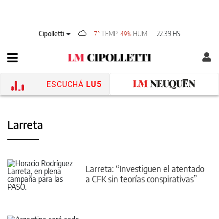
Cipolletti
TEMP
HUM
22:39 HS
7°
49%
ESCUCHÁ
LU5
Larreta
Larreta: “Investiguen el atentado
a CFK sin teorías conspirativas”