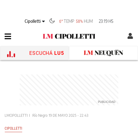
Cipolletti
TEMP
HUM
23:19 HS
6°
58%
ESCUCHÁ
LU5
LMCIPOLLETTI
Río Negro
19 DE MAYO 2025 - 22:43
CIPOLLETTI