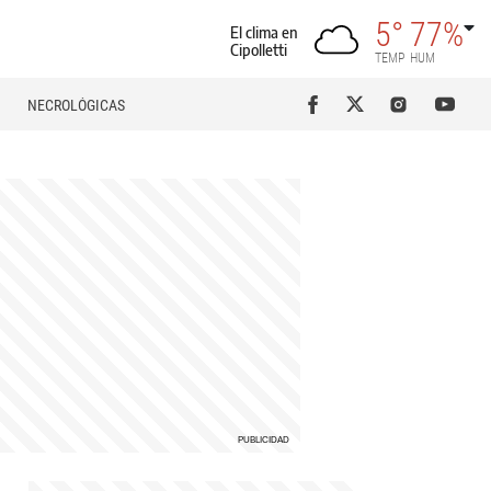
5°
77%
El clima en
Cipolletti
TEMP
HUM
NECROLÓGICAS