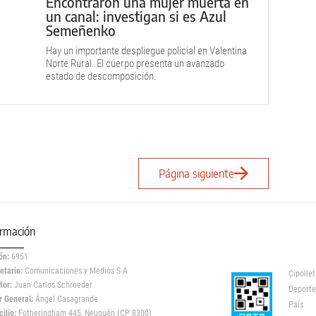
Encontraron una mujer muerta en
un canal: investigan si es Azul
Semeñenko
Hay un importante despliegue policial en Valentina
Norte Rural. El cuerpo presenta un avanzado
estado de descomposición.
Página siguiente
ormación
ón:
6951
etario:
Comunicaciones y Medios S.A
Cipollet
tor:
Juan Carlos Schroeder
Deporte
r General:
Ángel Casagrande
País
ilio:
Fotheringham 445, Neuquén (CP 8300)