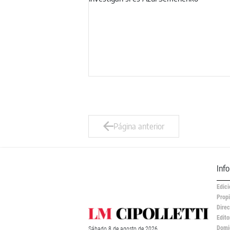
Página anterior
Inf
Edici
Propi
Direc
Edito
Domic
Sábado
8 de
agosto
de 2026