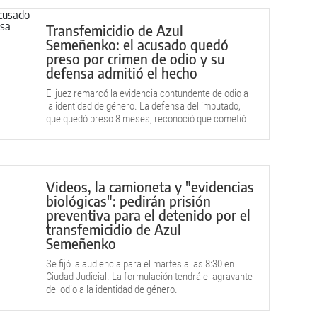
Transfemicidio de Azul
Semeñenko: el acusado quedó
preso por crimen de odio y su
defensa admitió el hecho
El juez remarcó la evidencia contundente de odio a
la identidad de género. La defensa del imputado,
que quedó preso 8 meses, reconoció que cometió
el homicidio y alegó "emoción violenta".
Videos, la camioneta y "evidencias
biológicas": pedirán prisión
preventiva para el detenido por el
transfemicidio de Azul
Semeñenko
Se fijó la audiencia para el martes a las 8:30 en
Ciudad Judicial. La formulación tendrá el agravante
del odio a la identidad de género.