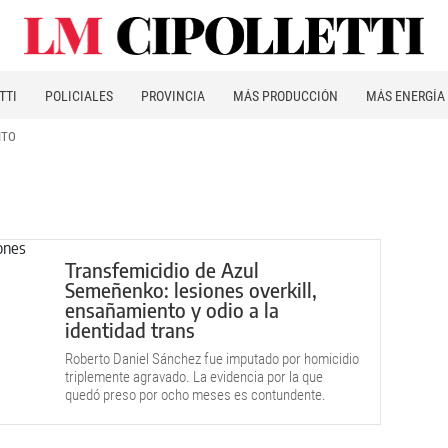
TTI
POLICIALES
PROVINCIA
MÁS PRODUCCIÓN
MÁS ENERGÍA
ITO
Transfemicidio de Azul
Semeñenko: lesiones overkill,
ensañamiento y odio a la
identidad trans
Roberto Daniel Sánchez fue imputado por homicidio
triplemente agravado. La evidencia por la que
quedó preso por ocho meses es contundente.