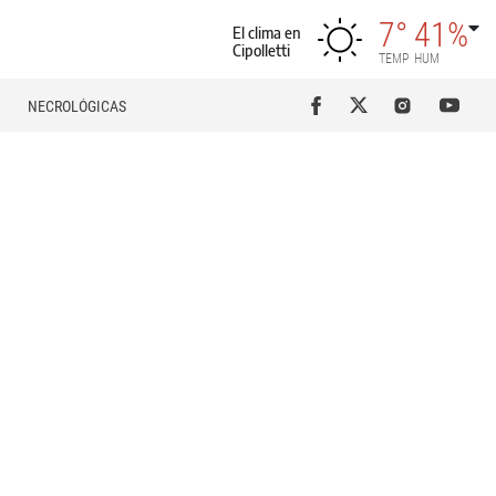
7°
41%
El clima en
Cipolletti
TEMP
HUM
NECROLÓGICAS