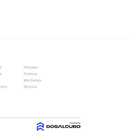
ti
Policiales
s
Provincia
Más Energía
entos
Servicios