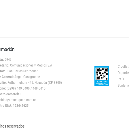
ormación
ón:
6949
etario:
Comunicaciones y Medios S.A
Cipollet
tor:
Juan Carlos Schroeder
Deporte
r General:
Ángel Casagrande
País
ilio:
Fotheringham 445, Neuquén (CP 8300)
Suplem
ono:
(0299) 449 0400 / 449 0410
acto comercial:
icidad@lmneuquen.com.ar
stro DNA: 123442625
chos reservados