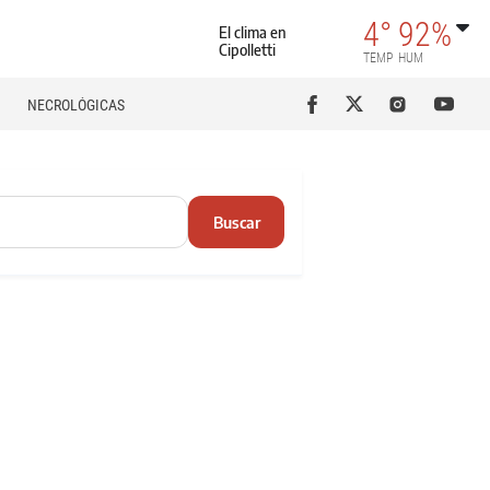
4°
92%
El clima en
Cipolletti
TEMP
HUM
NECROLÓGICAS
Buscar