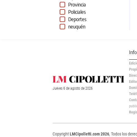
Provincia
Policiales
Deportes
neuquén
Inf
Edici
Propi
Direc
Edito
Domic
Jueves
6 de
agosto
de 2026
Teléf
Cont
publ
Regi
Copyright
LMCipolletti.com 2026
, Todos los dere