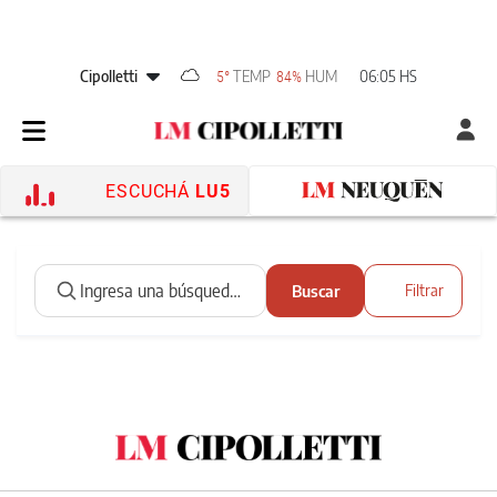
Cipolletti
TEMP
HUM
06:05 HS
5°
84%
ESCUCHÁ
LU5
Buscar
Filtrar