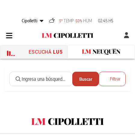
Cipolletti
TEMP
HUM
02:45 HS
5°
50%
ESCUCHÁ
LU5
Buscar
Filtrar